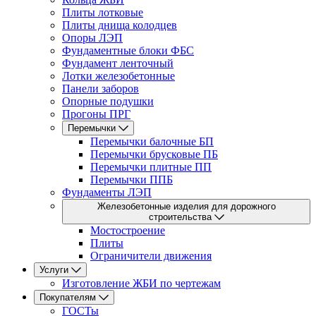
Плиты лотковые
Плиты днища колодцев
Опоры ЛЭП
Фундаментные блоки ФБС
Фундамент ленточный
Лотки железобетонные
Панели заборов
Опорные подушки
Прогоны ПРГ
Перемычки
Перемычки балочные БП
Перемычки брусковые ПБ
Перемычки плитные ПП
Перемычки ППБ
Фундаменты ЛЭП
Железобетонные изделия для дорожного
строительства
Мостостроение
Плиты
Ограничители движения
Услуги
Изготовление ЖБИ по чертежам
Покупателям
ГОСТы