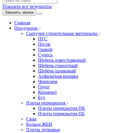
Показать все результаты
Заказать звонок
Главная
Продукция
Сыпучие строительные материалы
ПГС
Песок
Гравий
Супесь
Щебень известняковый
Щебень гранитный
Щебень шлаковый
Асфальтная крошка
Чернозем
Грунт
Керамзит
Бут
Плиты перекрытия
Плиты перекрытия ПК
Плиты перекрытия ПБ
Сваи
Кольца ЖБИ
Плиты лотковые