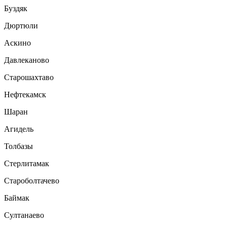
Буздяк
Дюртюли
Аскино
Давлеканово
Старошахтаво
Нефтекамск
Шаран
Агидель
Толбазы
Стерлитамак
Староболтачево
Баймак
Султанаево