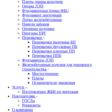
Плиты днища колодцев
Опоры ЛЭП
Фундаментные блоки ФБС
Фундамент ленточный
Лотки железобетонные
Панели заборов
Опорные подушки
Прогоны ПРГ
Перемычки
Перемычки балочные БП
Перемычки брусковые ПБ
Перемычки плитные ПП
Перемычки ППБ
Фундаменты ЛЭП
Железобетонные изделия для дорожного
строительства
Мостостроение
Плиты
Ограничители движения
Услуги
Изготовление ЖБИ по чертежам
Покупателям
ГОСТы
Реквизиты
О компании