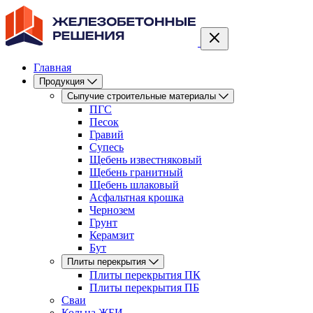
Главная
Продукция
Сыпучие строительные материалы
ПГС
Песок
Гравий
Супесь
Щебень известняковый
Щебень гранитный
Щебень шлаковый
Асфальтная крошка
Чернозем
Грунт
Керамзит
Бут
Плиты перекрытия
Плиты перекрытия ПК
Плиты перекрытия ПБ
Сваи
Кольца ЖБИ