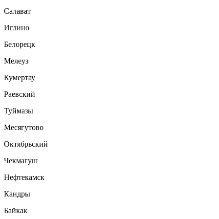
Салават
Иглино
Белорецк
Мелеуз
Кумертау
Раевский
Туймазы
Месягутово
Октябрьский
Чекмагуш
Нефтекамск
Кандры
Байкак