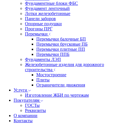
Фундаментные блоки ФБС
Фундамент ленточный
Лотки железобетонные
Панели заборов
Опорные подушки
Прогоны ПРГ
Перемычки
Перемычки балочные БП
Перемычки брусковые ПБ
Перемычки плитные ПП
Перемычки ППБ
Фундаменты ЛЭП
Железобетонные изделия для дорожного
строительства
Мостостроение
Плиты
Ограничители движения
Услуги
Изготовление ЖБИ по чертежам
Покупателям
ГОСТы
Реквизиты
О компании
Контакты