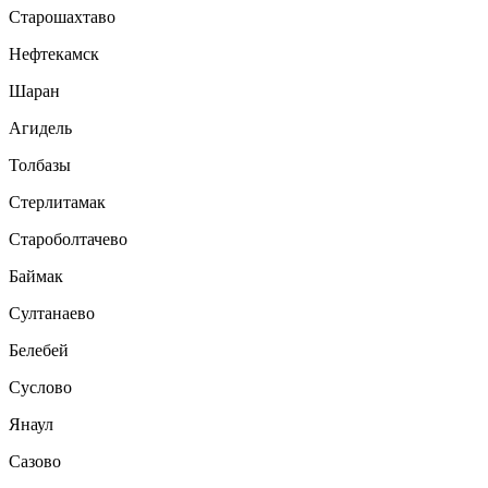
Старошахтаво
Нефтекамск
Шаран
Агидель
Толбазы
Стерлитамак
Староболтачево
Баймак
Султанаево
Белебей
Суслово
Янаул
Сазово