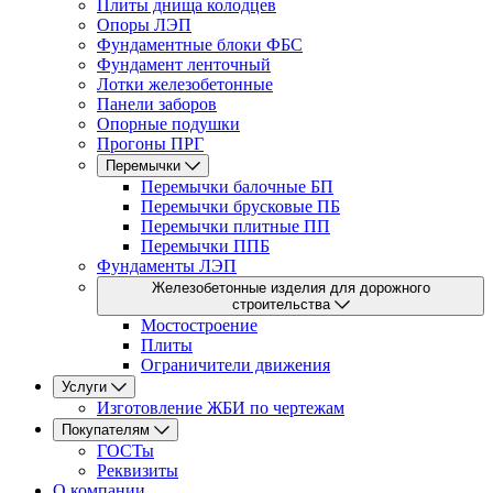
Плиты днища колодцев
Опоры ЛЭП
Фундаментные блоки ФБС
Фундамент ленточный
Лотки железобетонные
Панели заборов
Опорные подушки
Прогоны ПРГ
Перемычки
Перемычки балочные БП
Перемычки брусковые ПБ
Перемычки плитные ПП
Перемычки ППБ
Фундаменты ЛЭП
Железобетонные изделия для дорожного
строительства
Мостостроение
Плиты
Ограничители движения
Услуги
Изготовление ЖБИ по чертежам
Покупателям
ГОСТы
Реквизиты
О компании