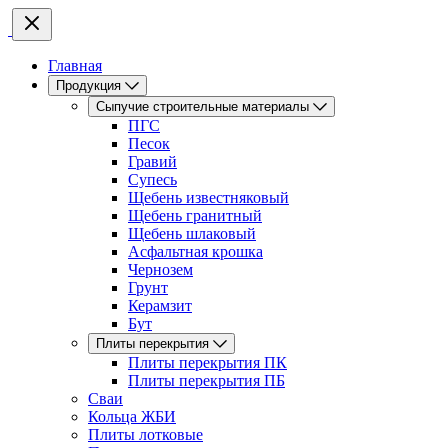
Главная
Продукция
Сыпучие строительные материалы
ПГС
Песок
Гравий
Супесь
Щебень известняковый
Щебень гранитный
Щебень шлаковый
Асфальтная крошка
Чернозем
Грунт
Керамзит
Бут
Плиты перекрытия
Плиты перекрытия ПК
Плиты перекрытия ПБ
Сваи
Кольца ЖБИ
Плиты лотковые