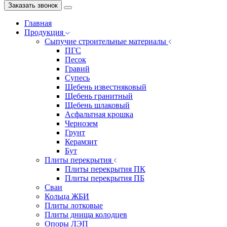
Заказать звонок
Главная
Продукция
Сыпучие строительные материалы
ПГС
Песок
Гравий
Супесь
Щебень известняковый
Щебень гранитный
Щебень шлаковый
Асфальтная крошка
Чернозем
Грунт
Керамзит
Бут
Плиты перекрытия
Плиты перекрытия ПК
Плиты перекрытия ПБ
Сваи
Кольца ЖБИ
Плиты лотковые
Плиты днища колодцев
Опоры ЛЭП