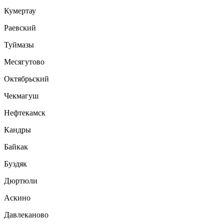
Кумертау
Раевский
Туймазы
Месягутово
Октябрьский
Чекмагуш
Нефтекамск
Кандры
Байкак
Буздяк
Дюртюли
Аскино
Давлеканово