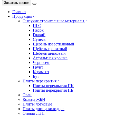
Заказать звонок
Главная
Продукция
Сыпучие строительные материалы
ПГС
Песок
Гравий
Супесь
Щебень известняковый
Щебень гранитный
Щебень шлаковый
Асфальтная крошка
Чернозем
Грунт
Керамзит
Бут
Плиты перекрытия
Плиты перекрытия ПК
Плиты перекрытия ПБ
Сваи
Кольца ЖБИ
Плиты лотковые
Плиты днища колодцев
Опоры ЛЭП