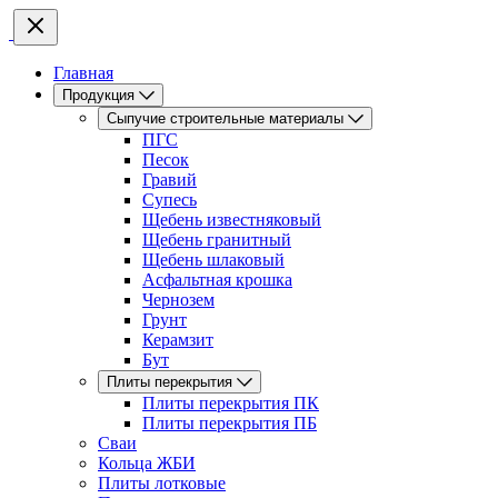
Главная
Продукция
Сыпучие строительные материалы
ПГС
Песок
Гравий
Супесь
Щебень известняковый
Щебень гранитный
Щебень шлаковый
Асфальтная крошка
Чернозем
Грунт
Керамзит
Бут
Плиты перекрытия
Плиты перекрытия ПК
Плиты перекрытия ПБ
Сваи
Кольца ЖБИ
Плиты лотковые