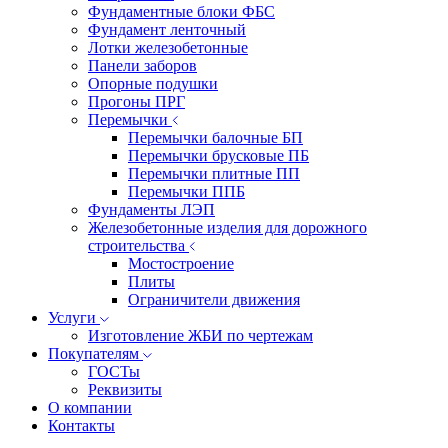
Фундаментные блоки ФБС
Фундамент ленточный
Лотки железобетонные
Панели заборов
Опорные подушки
Прогоны ПРГ
Перемычки
Перемычки балочные БП
Перемычки брусковые ПБ
Перемычки плитные ПП
Перемычки ППБ
Фундаменты ЛЭП
Железобетонные изделия для дорожного
строительства
Мостостроение
Плиты
Ограничители движения
Услуги
Изготовление ЖБИ по чертежам
Покупателям
ГОСТы
Реквизиты
О компании
Контакты