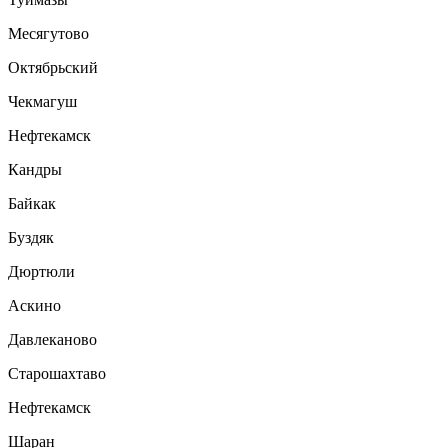
Месягутово
Октябрьский
Чекмагуш
Нефтекамск
Кандры
Байкак
Буздяк
Дюртюли
Аскино
Давлеканово
Старошахтаво
Нефтекамск
Шаран