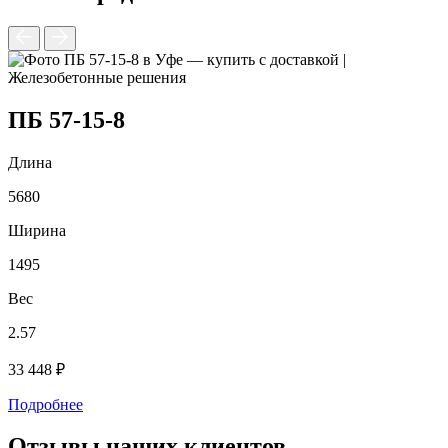
ПБ 57-15-8
Длина
5680
2
Ширина
1495
2
Вес
2.57
4
33 448 ₽
2
Подробнее
Отзывы наших клиентов