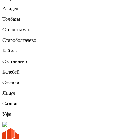
Агидель
Толбазы
Стерлитамак
Староболтачево
Баймак
Султанаево
Белебей
Суслово
Янаул
Сазово
Уфа