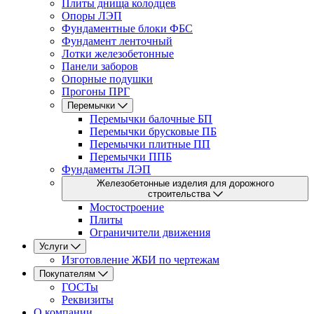
Плиты днища колодцев
Опоры ЛЭП
Фундаментные блоки ФБС
Фундамент ленточный
Лотки железобетонные
Панели заборов
Опорные подушки
Прогоны ПРГ
Перемычки
Перемычки балочные БП
Перемычки брусковые ПБ
Перемычки плитные ПП
Перемычки ППБ
Фундаменты ЛЭП
Железобетонные изделия для дорожного
строительства
Мостостроение
Плиты
Ограничители движения
Услуги
Изготовление ЖБИ по чертежам
Покупателям
ГОСТы
Реквизиты
О компании