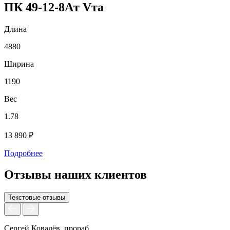
ПК 49-12-8Aт Vта
Длина
4880
Ширина
1190
Вес
1.78
13 890 ₽
Подробнее
Отзывы наших клиентов
Текстовые отзывы
Сергей Ковалёв, прораб
А