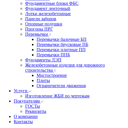
Фундаментные блоки ФБС
Фундамент ленточный
Лотки железобетонные
Панели заборов
Опорные подушки
Прогоны ПРГ
Перемычки
Перемычки балочные БП
Перемычки брусковые ПБ
Перемычки плитные ПП
Перемычки ППБ
Фундаменты ЛЭП
Железобетонные изделия для дорожного
строительства
Мостостроение
Плиты
Ограничители движения
Услуги
Изготовление ЖБИ по чертежам
Покупателям
ГОСТы
Реквизиты
О компании
Контакты