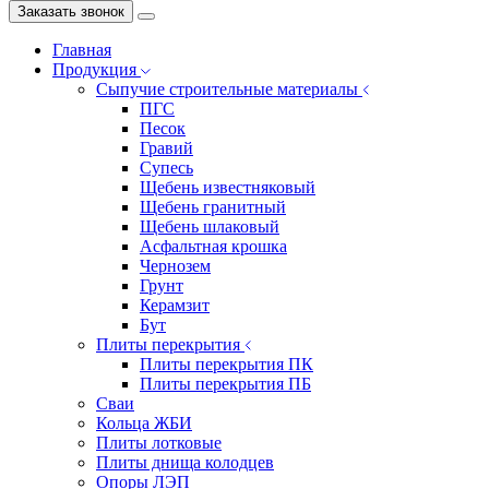
Заказать звонок
Главная
Продукция
Сыпучие строительные материалы
ПГС
Песок
Гравий
Супесь
Щебень известняковый
Щебень гранитный
Щебень шлаковый
Асфальтная крошка
Чернозем
Грунт
Керамзит
Бут
Плиты перекрытия
Плиты перекрытия ПК
Плиты перекрытия ПБ
Сваи
Кольца ЖБИ
Плиты лотковые
Плиты днища колодцев
Опоры ЛЭП