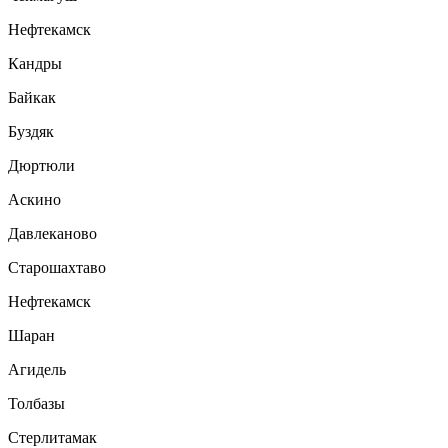
Нефтекамск
Кандры
Байкак
Буздяк
Дюртюли
Аскино
Давлеканово
Старошахтаво
Нефтекамск
Шаран
Агидель
Толбазы
Стерлитамак