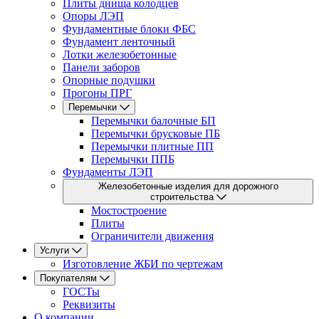
Плиты днища колодцев
Опоры ЛЭП
Фундаментные блоки ФБС
Фундамент ленточный
Лотки железобетонные
Панели заборов
Опорные подушки
Прогоны ПРГ
Перемычки
Перемычки балочные БП
Перемычки брусковые ПБ
Перемычки плитные ПП
Перемычки ППБ
Фундаменты ЛЭП
Железобетонные изделия для дорожного
строительства
Мостостроение
Плиты
Ограничители движения
Услуги
Изготовление ЖБИ по чертежам
Покупателям
ГОСТы
Реквизиты
О компании