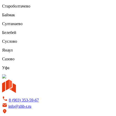
Староболтачево
Баймак
Султанаево
Белебей
Суслово
Янаул
Сазово
Уфа
8 (903) 353-59-67
info@zhb-r.ru