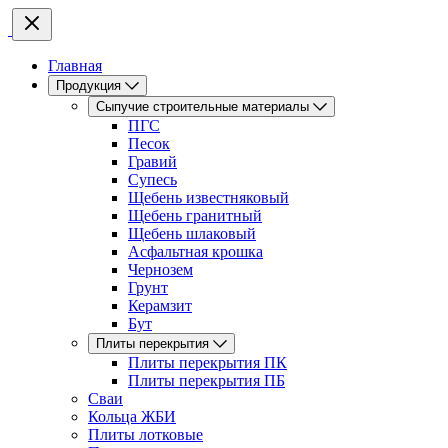
Главная
Продукция
Сыпучие строительные материалы
ПГС
Песок
Гравий
Супесь
Щебень известняковый
Щебень гранитный
Щебень шлаковый
Асфальтная крошка
Чернозем
Грунт
Керамзит
Бут
Плиты перекрытия
Плиты перекрытия ПК
Плиты перекрытия ПБ
Сваи
Кольца ЖБИ
Плиты лотковые