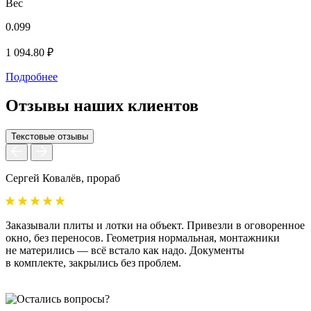
Вес
0.099
1
1 094.80 ₽
1
Подробнее
Отзывы наших клиентов
Текстовые отзывы
Сергей Ковалёв, прораб
А
Заказывали плиты и лотки на объект. Привезли в оговоренное
У
окно, без переносов. Геометрия нормальная, монтажники
б
не матерились — всё встало как надо. Документы
м
в комплекте, закрылись без проблем.
с