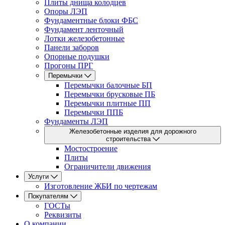
Плиты днища колодцев
Опоры ЛЭП
Фундаментные блоки ФБС
Фундамент ленточный
Лотки железобетонные
Панели заборов
Опорные подушки
Прогоны ПРГ
Перемычки
Перемычки балочные БП
Перемычки брусковые ПБ
Перемычки плитные ПП
Перемычки ППБ
Фундаменты ЛЭП
Железобетонные изделия для дорожного
строительства
Мостостроение
Плиты
Ограничители движения
Услуги
Изготовление ЖБИ по чертежам
Покупателям
ГОСТы
Реквизиты
О компании