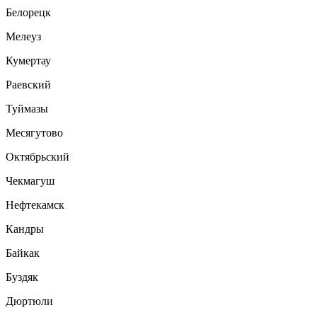
Белорецк
Мелеуз
Кумертау
Раевский
Туймазы
Месягутово
Октябрьский
Чекмагуш
Нефтекамск
Кандры
Байкак
Буздяк
Дюртюли