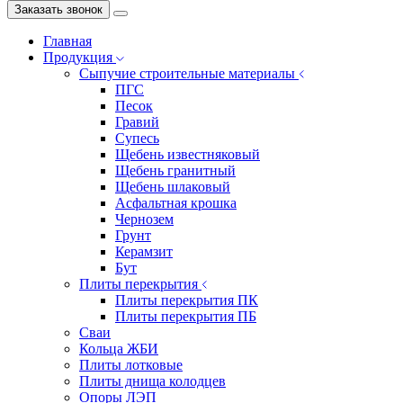
Заказать звонок
Главная
Продукция
Сыпучие строительные материалы
ПГС
Песок
Гравий
Супесь
Щебень известняковый
Щебень гранитный
Щебень шлаковый
Асфальтная крошка
Чернозем
Грунт
Керамзит
Бут
Плиты перекрытия
Плиты перекрытия ПК
Плиты перекрытия ПБ
Сваи
Кольца ЖБИ
Плиты лотковые
Плиты днища колодцев
Опоры ЛЭП