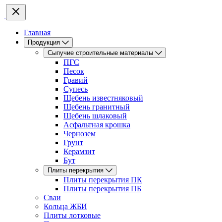
Главная
Продукция
Сыпучие строительные материалы
ПГС
Песок
Гравий
Супесь
Щебень известняковый
Щебень гранитный
Щебень шлаковый
Асфальтная крошка
Чернозем
Грунт
Керамзит
Бут
Плиты перекрытия
Плиты перекрытия ПК
Плиты перекрытия ПБ
Сваи
Кольца ЖБИ
Плиты лотковые