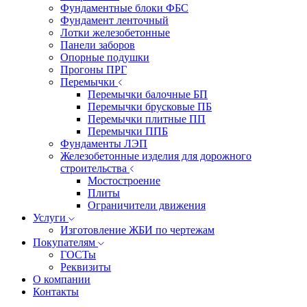
Фундаментные блоки ФБС
Фундамент ленточный
Лотки железобетонные
Панели заборов
Опорные подушки
Прогоны ПРГ
Перемычки
Перемычки балочные БП
Перемычки брусковые ПБ
Перемычки плитные ПП
Перемычки ППБ
Фундаменты ЛЭП
Железобетонные изделия для дорожного
строительства
Мостостроение
Плиты
Ограничители движения
Услуги
Изготовление ЖБИ по чертежам
Покупателям
ГОСТы
Реквизиты
О компании
Контакты