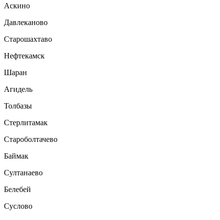
Аскино
Давлеканово
Старошахтаво
Нефтекамск
Шаран
Агидель
Толбазы
Стерлитамак
Староболтачево
Баймак
Султанаево
Белебей
Суслово