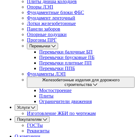
Плиты днища колодцев
Опоры ЛЭП
Фундаментные блоки ФБС
Фундамент ленточный
Лотки железобетонные
Панели заборов
Опорные подушки
Прогоны ПРГ
Перемычки
Перемычки балочные БП
Перемычки брусковые ПБ
Перемычки плитные ПП
Перемычки ППБ
Фундаменты ЛЭП
Железобетонные изделия для дорожного
строительства
Мостостроение
Плиты
Ограничители движения
Услуги
Изготовление ЖБИ по чертежам
Покупателям
ГОСТы
Реквизиты
О компании