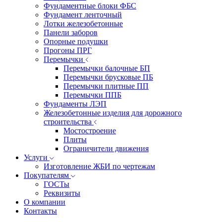
Фундаментные блоки ФБС
Фундамент ленточный
Лотки железобетонные
Панели заборов
Опорные подушки
Прогоны ПРГ
Перемычки
Перемычки балочные БП
Перемычки брусковые ПБ
Перемычки плитные ПП
Перемычки ППБ
Фундаменты ЛЭП
Железобетонные изделия для дорожного
строительства
Мостостроение
Плиты
Ограничители движения
Услуги
Изготовление ЖБИ по чертежам
Покупателям
ГОСТы
Реквизиты
О компании
Контакты