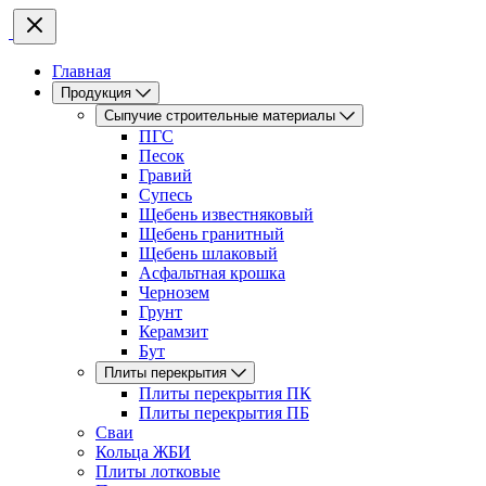
Главная
Продукция
Сыпучие строительные материалы
ПГС
Песок
Гравий
Супесь
Щебень известняковый
Щебень гранитный
Щебень шлаковый
Асфальтная крошка
Чернозем
Грунт
Керамзит
Бут
Плиты перекрытия
Плиты перекрытия ПК
Плиты перекрытия ПБ
Сваи
Кольца ЖБИ
Плиты лотковые