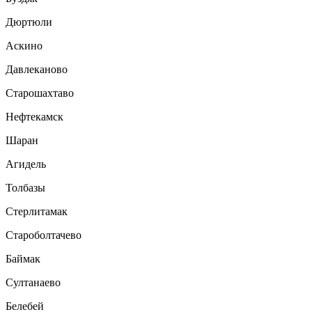
Дюртюли
Аскино
Давлеканово
Старошахтаво
Нефтекамск
Шаран
Агидель
Толбазы
Стерлитамак
Староболтачево
Баймак
Султанаево
Белебей