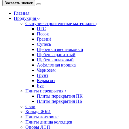
Заказать звонок
Главная
Продукция
Сыпучие строительные материалы
ПГС
Песок
Гравий
Супесь
Щебень известняковый
Щебень гранитный
Щебень шлаковый
Асфальтная крошка
Чернозем
Грунт
Керамзит
Бут
Плиты перекрытия
Плиты перекрытия ПК
Плиты перекрытия ПБ
Сваи
Кольца ЖБИ
Плиты лотковые
Плиты днища колодцев
Опоры ЛЭП